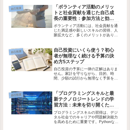
参考にしてください。スキルアップ、
健康管理、自己啓発など、多岐にわた
「ボランティア活動のメリッ
自己投資
る自己投資の方法を詳しく説明しま
トと社会貢献を通じた自己成
す。
長の重要性：参加方法と効果
的な取り組み方」
ボランティア活動には、社会貢献を通
じた満足感や新しいスキルの習得、人
脈拡大など、多くのメリットがありま
す。キャリア向上にも繋がり、心の健
康にも良い影響を与えます。興味に合
った活動を見つけ、無理なく続けるこ
自己投資にいくら使う？初心
自己投資
とで、自己成長と社会的な影響を同時
者が無理なく続ける予算の決
に達成できます。
め方5ステップ
自己投資の予算に一律の正解はありま
せん。家計を守りながら、目的、時
間、少額の試行から無理なく予算を決
める5ステップを初心者向けに解説し
ます。
「プログラミングスキルと最
自己投資
新テクノロジートレンドの学
習方法：未来を切り開くため
の基礎からトレンドまで」
プログラミングスキルの習得は、デジ
タル社会でのキャリアや問題解決能力
を高めるために重要です。Pythonなど
の言語を学び、テクノロジーの最新ト