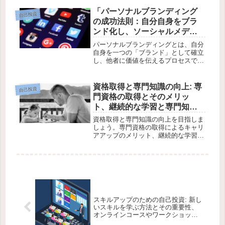
レンドを理解することで、幅広い選択
肢が広がります。学習を続け、実践と
「パーソナルブランディング
自己投資
フィードバックを通じてスキルを磨き
の成功法則：自分自身をブラ
ましょう。
ンド化し、ソーシャルメディ
アを活用して影響力を高める
パーソナルブランディングとは、自分
方法」
自身を一つの「ブランド」として確立
し、他者に価値を伝えるプロセスで
す。自己分析や一貫性のあるメッセー
ジ発信、ソーシャルメディアの活用が
重要で、キャリアや個人的成長に繋が
資格取得と専門知識の向上: 専
自己投資
ります。
門資格の取得とそのメリッ
ト、継続的な学習と専門知識
の更新方法を詳しく解説
資格取得と専門知識の向上を目指しま
しょう。専門資格の取得によるキャリ
アアップのメリット、継続的な学習方
法、最新情報の追い方などを解説。資
格を取得し、専門知識を深めるための
具体的なステップを紹介し、自己成長
をサポートします。
スキルアップのための自己投資: 新し
いスキルを学ぶ方法とその重要性、
オンラインコースやワークショップ
の活用法